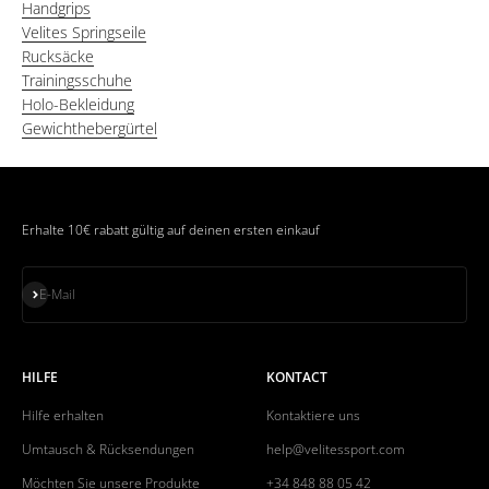
Handgrips
Velites Springseile
Rucksäcke
Trainingsschuhe
Holo-Bekleidung
Gewichthebergürtel
Erhalte 10€ rabatt gültig auf deinen ersten einkauf
Abonnieren
E-Mail
HILFE
KONTACT
Hilfe erhalten
Kontaktiere uns
Umtausch & Rücksendungen
help@velitessport.com
Möchten Sie unsere Produkte
+34 848 88 05 42