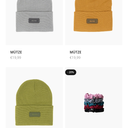
MÜTZE
MÜTZE
Angebot
Angebot
€19,99
€19,99
- 20%