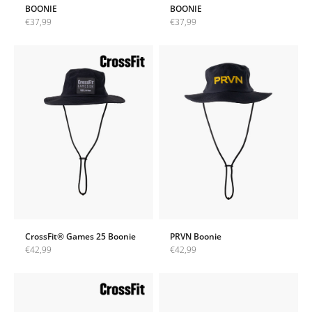
BOONIE
BOONIE
Angebot
Angebot
€37,99
€37,99
CrossFit® Games 25 Boonie
PRVN Boonie
Angebot
Angebot
€42,99
€42,99