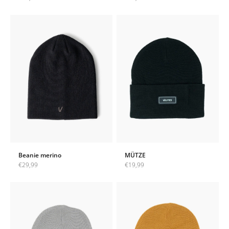
Beanie merino
MÜTZE
Angebot
Angebot
€29,99
€19,99