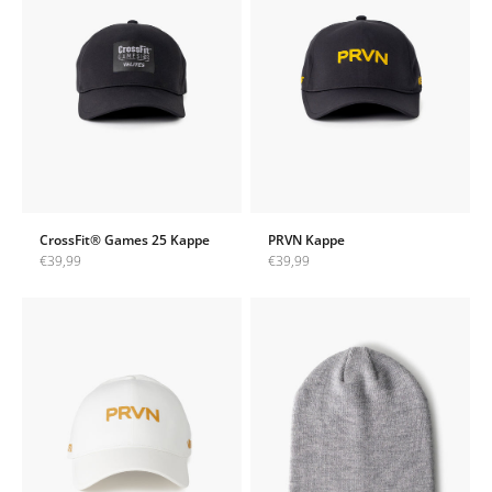
CrossFit® Games 25 Kappe
PRVN Kappe
Angebot
Angebot
€39,99
€39,99