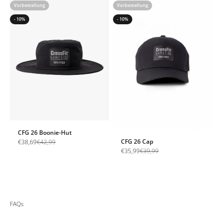
Vorbestellung
Vorbestellung
- 10%
- 10%
CFG 26 Boonie-Hut
Angebot
Regulärer Preis
CFG 26 Cap
€38,69
€42,99
Angebot
Regulärer Preis
€35,99
€39,99
FAQs